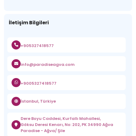
İletişim Bilgileri
+905327418577
info@paradiseagva.com
+9005327418577
İstanbul, Türkiye
Dere Boyu Caddesi, Kurfallı Mahallesi,
Göksu Deresi Kenarı, No: 202, PK 34990 Ağva
Paradise - Ağva/ Şile