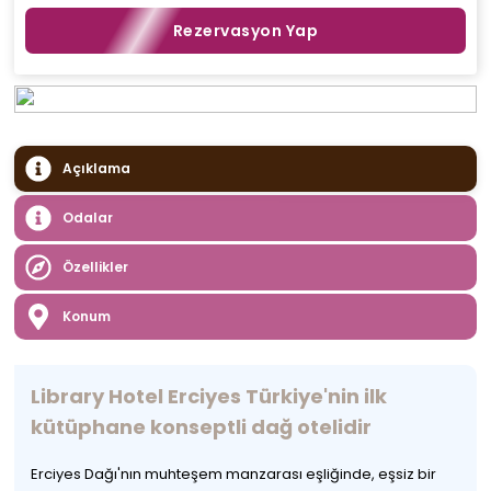
Rezervasyon Yap
Açıklama
Odalar
Özellikler
Konum
Library Hotel Erciyes Türkiye'nin ilk
kütüphane konseptli dağ otelidir
Erciyes Dağı'nın muhteşem manzarası eşliğinde, eşsiz bir