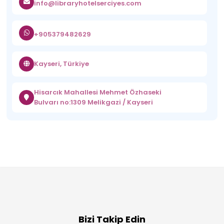
info@libraryhotelserciyes.com
+905379482629
Kayseri, Türkiye
Hisarcık Mahallesi Mehmet Özhaseki
Bulvarı no:1309 Melikgazi / Kayseri
Bizi Takip Edin