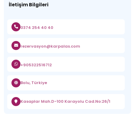
İletişim Bilgileri
0374 254 40 40
rezervasyon@karpalas.com
+905322516712
Bolu, Türkiye
Kasaplar Mah.D-100 Karayolu Cad.No:26/1