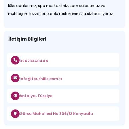
lüks odalarımız, spa merkezimiz, spor salonumuz ve
muhteşem lezzetlerle dolu restoranımızla sizi bekliyoruz.
İletişim Bilgileri
02423340444
info@fourhills.com.tr
Antalya, Türkiye
Gürsu Mahallesi No:306/12 Konyaaltı