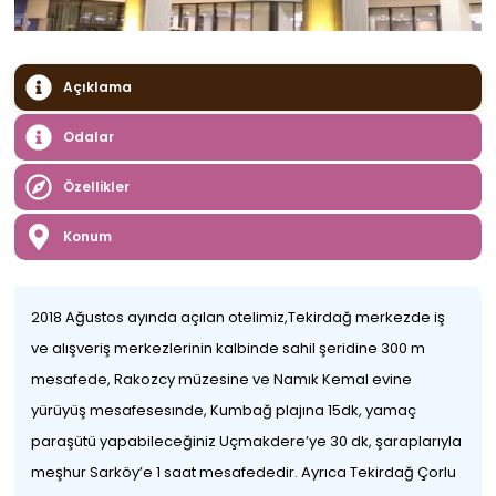
Açıklama
Odalar
Özellikler
Konum
2018 Ağustos ayında açılan otelimiz,Tekirdağ merkezde iş
ve alışveriş merkezlerinin kalbinde sahil şeridine 300 m
mesafede, Rakozcy müzesine ve Namık Kemal evine
yürüyüş mesafesesınde, Kumbağ plajına 15dk, yamaç
paraşütü yapabileceğiniz Uçmakdere’ye 30 dk, şaraplarıyla
meşhur Sarköy’e 1 saat mesafededir. Ayrıca Tekirdağ Çorlu